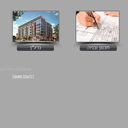
תכנון ובניה
נדל"ן
aw Offices & Notaries
דרושים Career