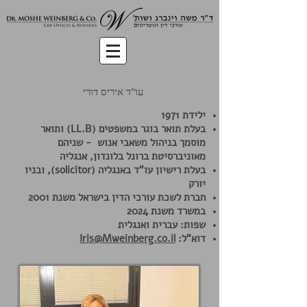
עו"ד איריס דורי
ילידת 1971
בעלת תואר בוגר במשפטים (LL.B) ותואר
מוסמך בניהול משאבי אנוש - שניהם
מאוניברסיטת ברונל בלונדון, אנגליה
בעלת רישיון עו"ד באנגליה (solicitor)
, ובניו
יורק
חברת לשכת עורכי הדין בישראל משנת 2001
במשרד משנת 2024
שפות: עברית ואנגלית
דוא"ל:
Iris@Mweinberg.co.il